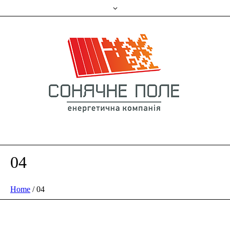
04
Home
/
04