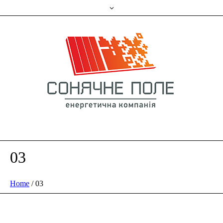
03
Home
/
03